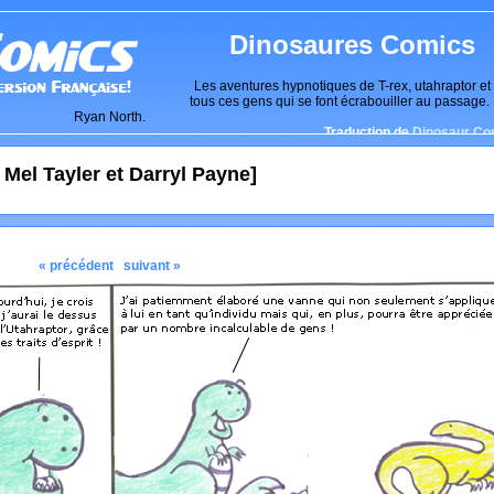
Dinosaures Comics
Les aventures hypnotiques de T-rex, utahraptor et
tous ces gens qui se font écrabouiller au passage.
Ryan North.
Traduction de
Dinosaur Co
 Mel Tayler et Darryl Payne]
« précédent
suivant »