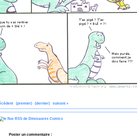
écédent
(premier)
(dernier)
suivant »
Poster un commentaire :