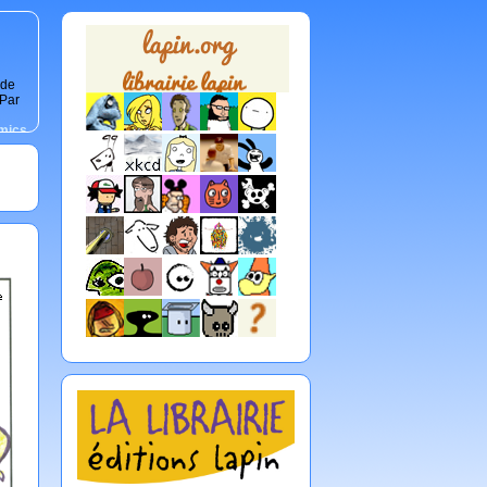
 de
 Par
mics