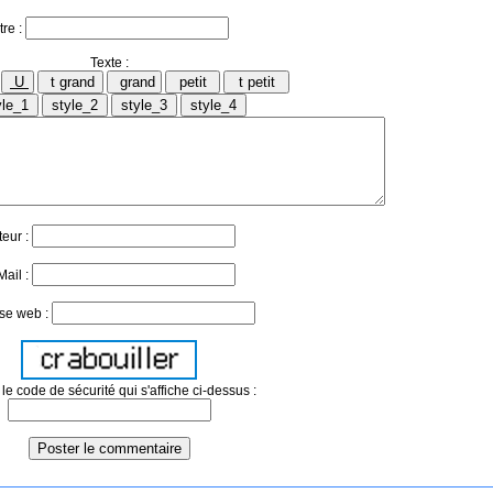
tre :
Texte :
teur :
Mail :
se web :
le code de sécurité qui s'affiche ci-dessus :