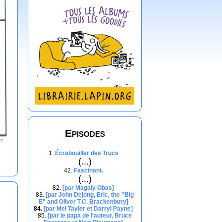
Episodes
1.
Écrabouiller des Trucs
(...)
42.
Fascinant.
(...)
82.
[par Magaly Obas]
83.
[par John Dejong, Eric, the "Big
E" and Oliver T.C. Brackenbury]
84.
[par Mel Tayler et Darryl Payne]
85.
[par le papa de l'auteur, Bruce